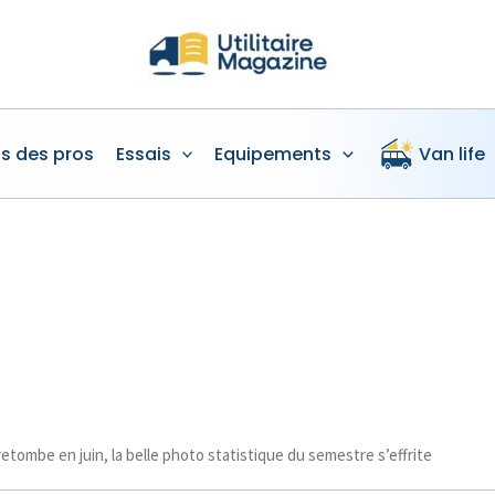
is des pros
Essais
Equipements
Van life
 retombe en juin, la belle photo statistique du semestre s’effrite