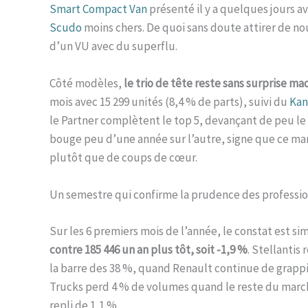
Smart Compact Van
présenté il y a quelques jours a
Scudo
moins chers. De quoi sans doute attirer de no
d’un VU avec du superflu.
Côté modèles,
le trio de tête reste sans surprise ma
mois avec 15 299 unités (8,4 % de parts), suivi du
Kan
le Partner complètent le top 5, devançant de peu le
bouge peu d’une année sur l’autre, signe que ce march
plutôt que de coups de cœur.
Un semestre qui confirme la prudence des professi
Sur les 6 premiers mois de l’année, le constat est simi
contre 185 446 un an plus tôt, soit -1,9 %
. Stellantis
la barre des 38 %, quand Renault continue de grappil
Trucks perd 4 % de volumes quand le reste du marché
repli de 1,1 %.