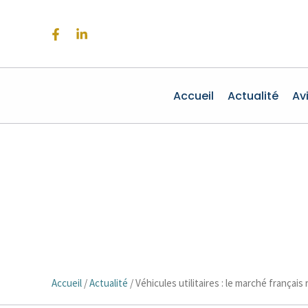
Aller
au
contenu
Accueil
Actualité
Av
Accueil
/
Actualité
/
Véhicules utilitaires : le marché français