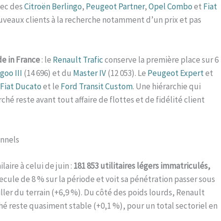
vec des
Citroën Berlingo
,
Peugeot Partner
,
Opel Combo
et
Fiat
uveaux clients à la recherche notamment d’un prix et pas
de in France
: le
Renault Trafic
conserve la première place sur 6
goo III
(14 696) et du
Master IV
(12 053). Le
Peugeot Expert
et
Fiat Ducato
et le
Ford Transit Custom
. Une hiérarchie qui
é reste avant tout affaire de flottes et de fidélité client
onnels
laire à celui de juin :
181 853 utilitaires légers immatriculés,
 recule de 8 % sur la période et voit sa pénétration passer sous
ler du terrain (+6,9 %). Du côté des poids lourds, Renault
 reste quasiment stable (+0,1 %), pour un total sectoriel en