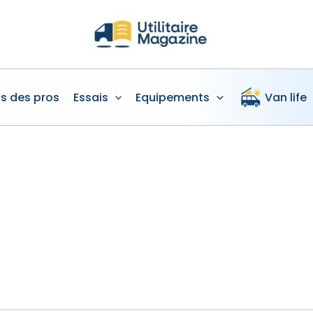
is des pros
Essais
Equipements
Van life