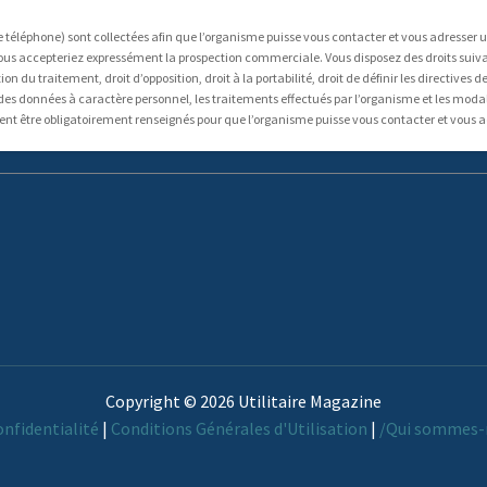
éléphone) sont collectées afin que l’organisme puisse vous contacter et vous adresser 
ous accepteriez expressément la prospection commerciale. Vous disposez des droits suivants
on du traitement, droit d’opposition, droit à la portabilité, droit de définir les directive
 des données à caractère personnel, les traitements effectués par l’organisme et les modal
ent être obligatoirement renseignés pour que l’organisme puisse vous contacter et vous a
Copyright © 2026 Utilitaire Magazine
onfidentialité
|
Conditions Générales d'Utilisation
|
/Qui sommes-