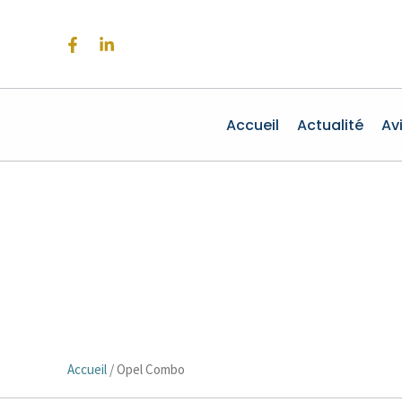
Aller
au
contenu
Accueil
Actualité
Av
Accueil
/
Opel Combo