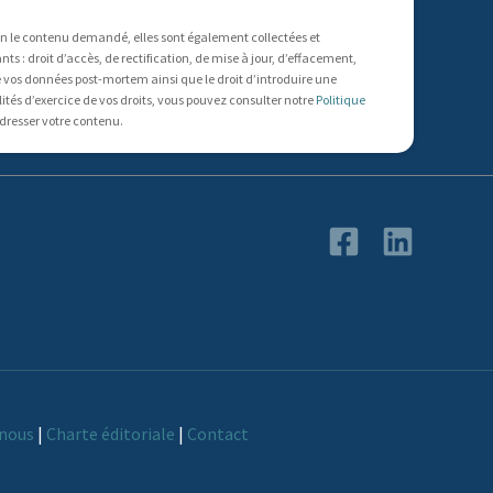
un le contenu demandé, elles sont également collectées et
 : droit d’accès, de rectification, de mise à jour, d’effacement,
s de vos données post-mortem ainsi que le droit d’introduire une
ités d’exercice de vos droits, vous pouvez consulter notre
Politique
dresser votre contenu.
nous
|
Charte éditoriale
|
Contact