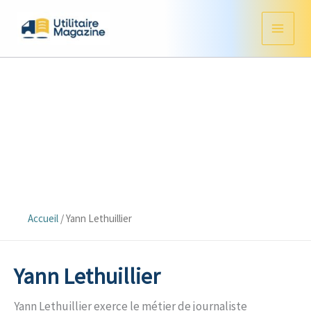
Aller
au
contenu
Accueil
/
Yann Lethuillier
Yann Lethuillier
Yann Lethuillier exerce le métier de journaliste