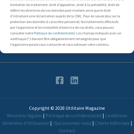
limitation du traitement, droit d’opposition, droit à la portabilité, droit de
définir les directives de vos données post-mortem ainsi que le droit
d’introduire une réclamation auprès de la CNIL. Pour en savoir plus sur la
protection des données à caractère personnel, les traitements effectués
par l’organisme et les modalités d’exercice de vos droits, vous pouvez
consulter notre
Politique de confidentialité
. Les champs indiqués avec un
astérisque (*) doivent être obligatoirement renseignés pour que
l’organisme puisse vous contacter et vous adresser votre contenu.
Copyright © 2026 Utilitaire Magazine
Mentions légales
|
Politique de confidentialité
|
Conditions
Générales d'Utilisation
|
/Qui sommes-nous
|
Charte éditoriale
|
Contact