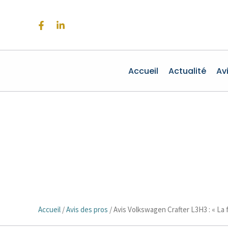
Aller
au
contenu
Accueil
Actualité
Av
Accueil
/
Avis des pros
/
Avis Volkswagen Crafter L3H3 : « La f