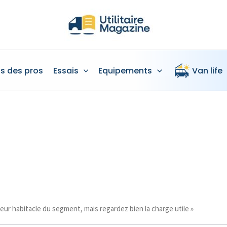
is des pros
Essais
Equipements
Van life
leur habitacle du segment, mais regardez bien la charge utile »