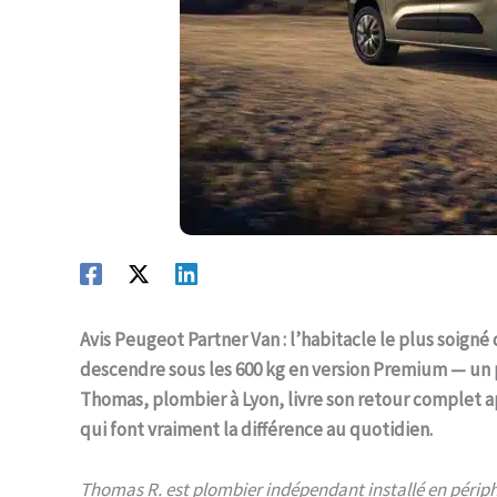
Avis Peugeot Partner Van : l’habitacle le plus soig
descendre sous les 600 kg en version Premium — un 
Thomas, plombier à Lyon, livre son retour complet ap
qui font vraiment la différence au quotidien.
Thomas R. est plombier indépendant installé en périphé