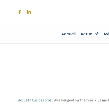
Aller
au
contenu
Accueil
Actualité
Av
Accueil
/
Avis des pros
/
Avis Peugeot Partner Van : « Le meil