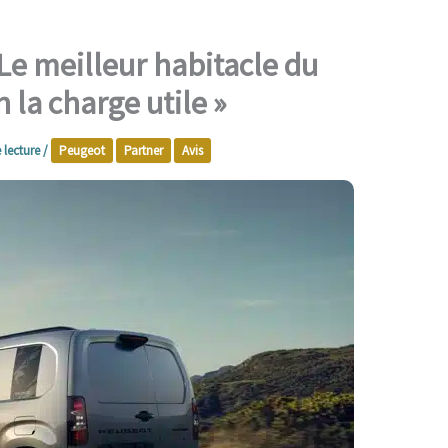
 Le meilleur habitacle du
la charge utile »
 lecture
/
Peugeot
Partner
Avis