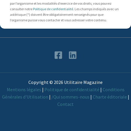
par l’organisme et les modalités d’exercice de vos droits, vous pouvez
consulter notre
Politique de confidentialité
. Les champs indiqués avec un
astérisque (*) doivent être obligatoirement renseignés pour que
l’organisme puisse vous contacter et vous adresser votre contenu.
Copyright © 2026 Utilitaire Magazine
Mentions légales
|
Politique de confidentialité
|
Conditions
Générales d'Utilisation
|
/Qui sommes-nous
|
Charte éditoriale
|
Contact