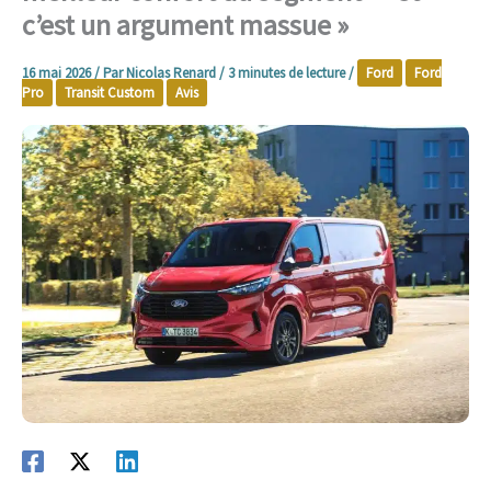
c’est un argument massue »
16 mai 2026
/ Par
Nicolas Renard
/
3 minutes de lecture
/
Ford
Ford
Pro
Transit Custom
Avis