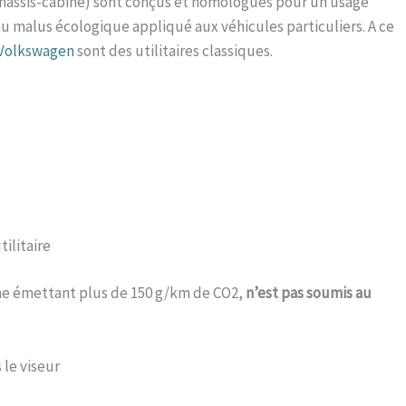
 châssis-cabine) sont conçus et homologués pour un usage
 au malus écologique appliqué aux véhicules particuliers. A ce
Volkswagen
sont des utilitaires classiques.
ilitaire
ême émettant plus de 150 g/km de CO2,
n’est pas soumis au
 le viseur