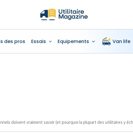
is des pros
Essais
Equipements
Van life
nnels doivent vraiment savoir (et pourquoi la plupart des utilitaires y é