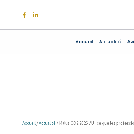
Aller
au
contenu
Accueil
Actualité
Av
Accueil
/
Actualité
/
Malus CO2 2026 VU : ce que les professio