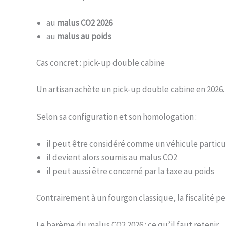
au
malus CO2 2026
au
malus au poids
Cas concret : pick-up double cabine
Un artisan achète un pick-up double cabine en 2026.
Selon sa configuration et son homologation :
il peut être considéré comme un véhicule particu
il devient alors soumis au malus CO2
il peut aussi être concerné par la taxe au poids
Contrairement à un fourgon classique, la fiscalité 
Le barème du malus CO2 2026 : ce qu’il faut retenir