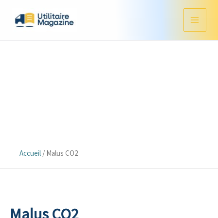
Aller
au
contenu
Accueil
/
Malus CO2
Malus CO2