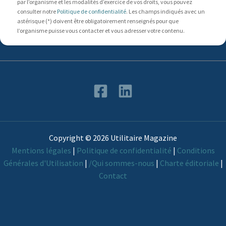
par l’organisme et les modalités d’exercice de vos droits, vous pouvez
consulter notre
Politique de confidentialité
. Les champs indiqués avec un
astérisque (*) doivent être obligatoirement renseignés pour que
l’organisme puisse vous contacter et vous adresser votre contenu.
Copyright © 2026 Utilitaire Magazine
Mentions légales
|
Politique de confidentialité
|
Conditions
Générales d'Utilisation
|
/Qui sommes-nous
|
Charte éditoriale
|
Contact