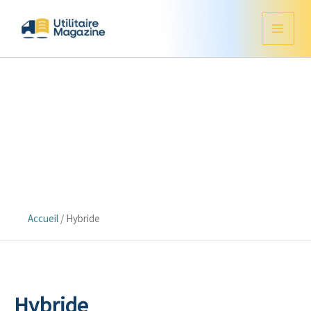
Aller
au
contenu
Accueil
/
Hybride
Hybride