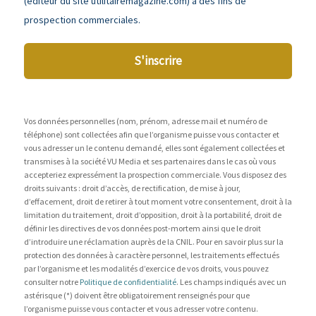
(éditeur du site utilitairemagazine.com) à des fins de
prospection commerciales.
S'inscrire
Vos données personnelles (nom, prénom, adresse mail et numéro de
téléphone) sont collectées afin que l’organisme puisse vous contacter et
vous adresser un le contenu demandé, elles sont également collectées et
transmises à la société VU Media et ses partenaires dans le cas où vous
accepteriez expressément la prospection commerciale. Vous disposez des
droits suivants : droit d’accès, de rectification, de mise à jour,
d’effacement, droit de retirer à tout moment votre consentement, droit à la
limitation du traitement, droit d’opposition, droit à la portabilité, droit de
définir les directives de vos données post-mortem ainsi que le droit
d’introduire une réclamation auprès de la CNIL. Pour en savoir plus sur la
protection des données à caractère personnel, les traitements effectués
par l’organisme et les modalités d’exercice de vos droits, vous pouvez
consulter notre
Politique de confidentialité
. Les champs indiqués avec un
astérisque (*) doivent être obligatoirement renseignés pour que
l’organisme puisse vous contacter et vous adresser votre contenu.