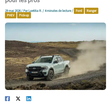
29 mai 2026
/ Par
Laetitia R.
/
4 minutes de lecture
/
Ford
Ranger
PHEV
Pick-up