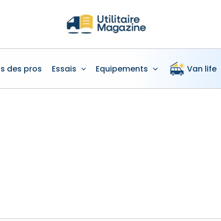
is des pros
Essais
Equipements
Van life