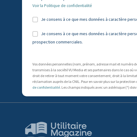
Voir la Politique de confidentialité
Je consens à ce que mes données à caractère person
Je consens à ce que mes données à caractère personn
prospection commerciales.
Vos données personnelles (nom, prénom, adresse mail et numéro de t
transmises à la société VU Media et ses partenaires dans le cas où v
droit de retirer à tout moment votre consentement, droit à la limitati
réclamation auprès de la CNIL. Pour en savoir plus sur la protection
de confidentialité
. Les champs indiqués avec un astérisque (*) doiv