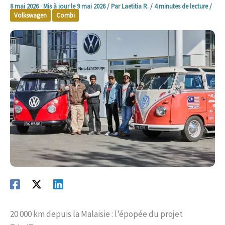
8 mai 2026
· Mis à jour le
9 mai 2026
/ Par
Laetitia R.
/
4 minutes de lecture
/
Volkswagen
Combi
20 000 km depuis la Malaisie : l’épopée du projet