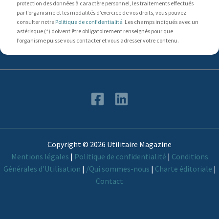
protection des données à caractère personnel, les traitements effectués
par l’organisme et les modalités d’exercice de vos droits, vous pouvez
consulter notre
Politique de confidentialité
. Les champs indiqués avec un
astérisque (*) doivent être obligatoirement renseignés pour que
l’organisme puisse vous contacter et vous adresser votre contenu.
Copyright © 2026 Utilitaire Magazine
Mentions légales
|
Politique de confidentialité
|
Conditions
Générales d'Utilisation
|
/Qui sommes-nous
|
Charte éditoriale
|
Contact