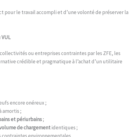
pour le travail accompli et d’une volonté de préserver la
u VUL
ollectivités ou entreprises contraintes par les ZFE, les
native crédible et pragmatique à l’achat d’un utilitaire
eufs encore onéreux ;
 amortis ;
ains et périurbains
;
n volume de chargement
identiques ;
 contraintes environnementales.