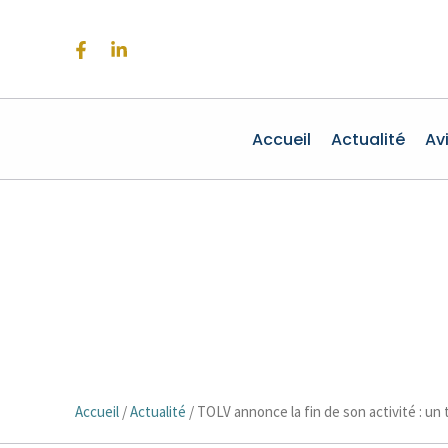
Aller
au
contenu
Accueil
Actualité
Av
Accueil
/
Actualité
/
TOLV annonce la fin de son activité : un t