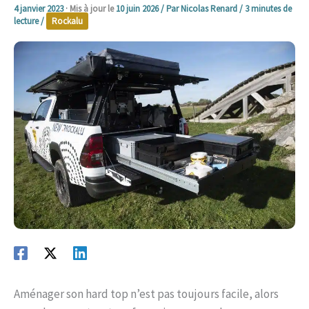
4 janvier 2023
· Mis à jour le
10 juin 2026
/ Par
Nicolas Renard
/
3 minutes de
lecture
/
Rockalu
Aménager son hard top n’est pas toujours facile, alors