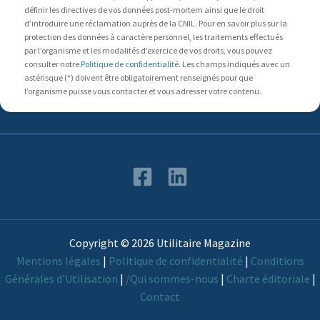
définir les directives de vos données post-mortem ainsi que le droit
d’introduire une réclamation auprès de la CNIL. Pour en savoir plus sur la
protection des données à caractère personnel, les traitements effectués
par l’organisme et les modalités d’exercice de vos droits, vous pouvez
consulter notre
Politique de confidentialité
. Les champs indiqués avec un
astérisque (*) doivent être obligatoirement renseignés pour que
l’organisme puisse vous contacter et vous adresser votre contenu.
Copyright © 2026 Utilitaire Magazine
Mentions légales
|
Politique de confidentialité
|
Conditions
Générales d'Utilisation
|
/Qui sommes-nous
|
Charte éditoriale
|
Contact