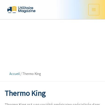
Aller
au
contenu
Accueil
/
Thermo King
Thermo King
Thermo King est une société américaine spécialisée dans