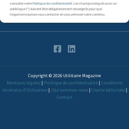
consulter notre
Politique de confidentialité
. Les champs indiqués avec un
astérisque (*) doivent être obligatoirement renseignés pour que
l’organisme puisse vous contacter et vous adresser votre contenu.
Copyright © 2026 Utilitaire Magazine
Mentions légales
|
Politique de confidentialité
|
Conditions
Générales d'Utilisation
|
/Qui sommes-nous
|
Charte éditoriale
|
Contact