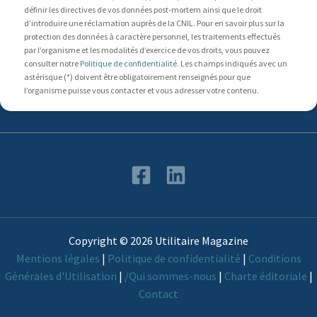
définir les directives de vos données post-mortem ainsi que le droit
d’introduire une réclamation auprès de la CNIL. Pour en savoir plus sur la
protection des données à caractère personnel, les traitements effectués
par l’organisme et les modalités d’exercice de vos droits, vous pouvez
consulter notre
Politique de confidentialité
. Les champs indiqués avec un
astérisque (*) doivent être obligatoirement renseignés pour que
l’organisme puisse vous contacter et vous adresser votre contenu.
Copyright © 2026 Utilitaire Magazine
Mentions légales
|
Politique de confidentialité
|
Conditions
Générales d'Utilisation
|
/Qui sommes-nous
|
Charte éditoriale
|
Contact