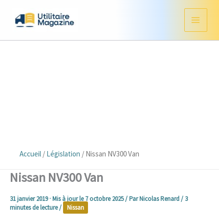
Aller
au
contenu
Accueil
/
Législation
/
Nissan NV300 Van
Nissan NV300 Van
31 janvier 2019
· Mis à jour le
7 octobre 2025
/ Par
Nicolas Renard
/
3
minutes de lecture
/
Nissan