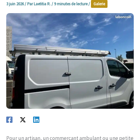
3 juin 2026
/ Par
Laetitia R.
/
9 minutes de lecture
/
Galerie
Pour un artisan, un commerçant ambulant ou une petite