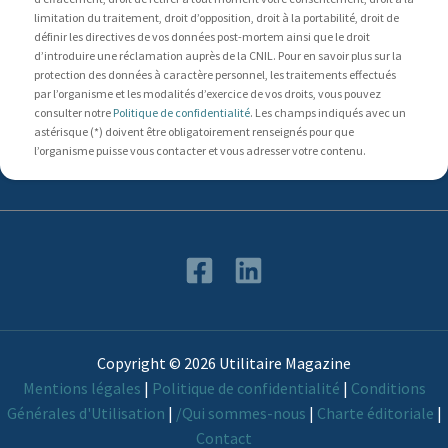
limitation du traitement, droit d’opposition, droit à la portabilité, droit de
définir les directives de vos données post-mortem ainsi que le droit
d’introduire une réclamation auprès de la CNIL. Pour en savoir plus sur la
protection des données à caractère personnel, les traitements effectués
par l’organisme et les modalités d’exercice de vos droits, vous pouvez
consulter notre
Politique de confidentialité
. Les champs indiqués avec un
astérisque (*) doivent être obligatoirement renseignés pour que
l’organisme puisse vous contacter et vous adresser votre contenu.
Copyright © 2026 Utilitaire Magazine
Mentions légales
|
Politique de confidentialité
|
Conditions
Générales d'Utilisation
|
/Qui sommes-nous
|
Charte éditoriale
|
Contact