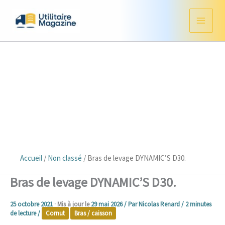
Aller
au
contenu
Accueil
/
Non classé
/
Bras de levage DYNAMIC’S D30.
Bras de levage DYNAMIC’S D30.
25 octobre 2021
· Mis à jour le
29 mai 2026
/ Par
Nicolas Renard
/
2 minutes
de lecture
/
Cornut
Bras / caisson