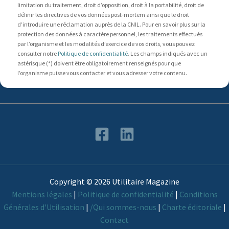
limitation du traitement, droit d’opposition, droit à la portabilité, droit de
définir les directives de vos données post-mortem ainsi que le droit
d’introduire une réclamation auprès de la CNIL. Pour en savoir plus sur la
protection des données à caractère personnel, les traitements effectués
par l’organisme et les modalités d’exercice de vos droits, vous pouvez
consulter notre
Politique de confidentialité
. Les champs indiqués avec un
astérisque (*) doivent être obligatoirement renseignés pour que
l’organisme puisse vous contacter et vous adresser votre contenu.
Copyright © 2026 Utilitaire Magazine
Mentions légales
|
Politique de confidentialité
|
Conditions
Générales d'Utilisation
|
/Qui sommes-nous
|
Charte éditoriale
|
Contact