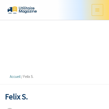
Aller
au
contenu
Accueil
/
Felix S.
Felix S.