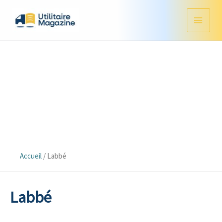
Aller
au
contenu
Accueil
/
Labbé
Labbé