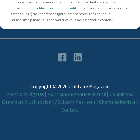
par l’organisme et les modalités d’exercice de vos droits, vous pouvez
consulter notre
Politique de confidentialité
. Les champs indiqués avec un
astérisque (*) doivent être obligatoirement renseignés pour que
l’organisme puisse vous contacter et vous adresser votre contenu.
Copyright © 2026 Utilitaire Magazine
Mentions légales
|
Politique de confidentialité
|
Conditions
Générales d'Utilisation
|
/Qui sommes-nous
|
Charte éditoriale
|
Contact