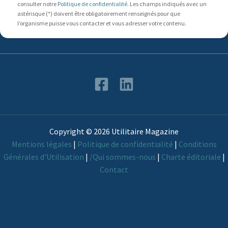
consulter notre
Politique de confidentialité
. Les champs indiqués avec un
astérisque (*) doivent être obligatoirement renseignés pour que
l’organisme puisse vous contacter et vous adresser votre contenu.
Copyright © 2026 Utilitaire Magazine
Mentions légales
|
Politique de confidentialité
|
Conditions
Générales d'Utilisation
|
/Qui sommes-nous
|
Charte éditoriale
|
Contact