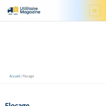
Aller
au
contenu
Accueil
/
Flocage
Flocage