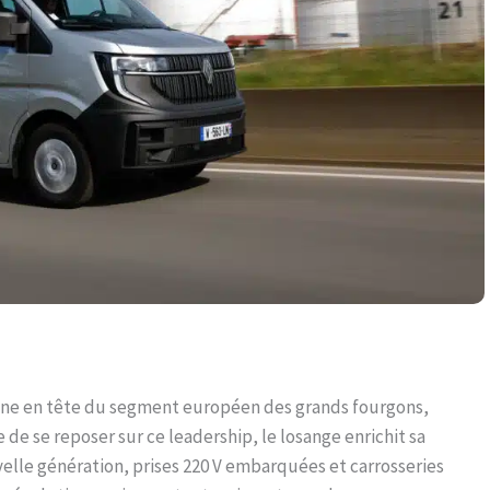
ne en tête du segment européen des grands fourgons,
 se reposer sur ce leadership, le losange enrichit sa
elle génération, prises 220 V embarquées et carrosseries