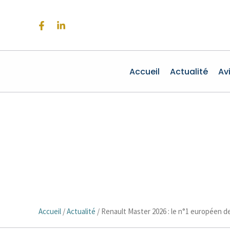
Aller
au
contenu
Accueil
Actualité
Av
Accueil
/
Actualité
/
Renault Master 2026 : le n°1 européen d