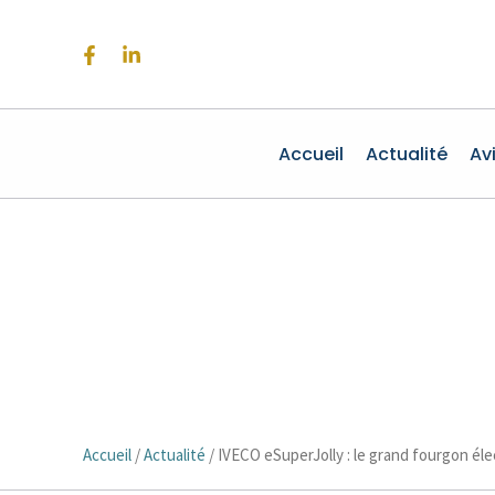
Aller
au
contenu
Accueil
Actualité
Av
Accueil
/
Actualité
/
IVECO eSuperJolly : le grand fourgon élec