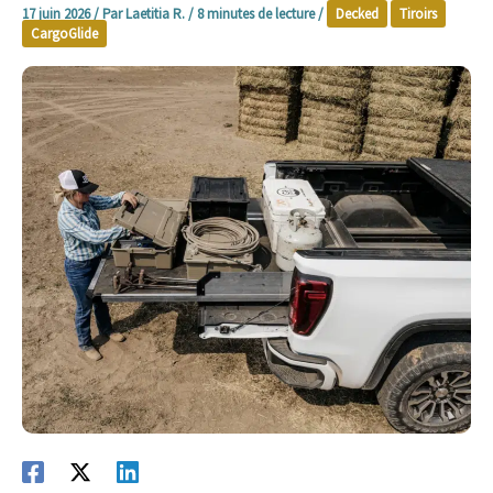
17 juin 2026
/ Par
Laetitia R.
/
8 minutes de lecture
/
Decked
Tiroirs
CargoGlide