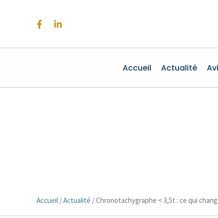
Aller
au
contenu
Accueil
Actualité
Av
Accueil
/
Actualité
/
Chronotachygraphe < 3,5t : ce qui change